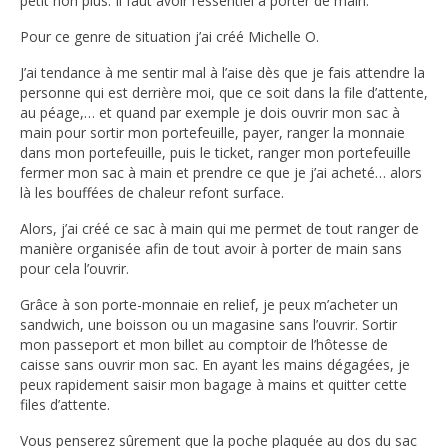
petit non plus. Il faut avoir l’essentiel à porter de main.
Pour ce genre de situation j’ai créé Michelle O.
J’ai tendance à me sentir mal à l’aise dès que je fais attendre la
personne qui est derrière moi, que ce soit dans la file d’attente,
au péage,… et quand par exemple je dois ouvrir mon sac à
main pour sortir mon portefeuille, payer, ranger la monnaie
dans mon portefeuille, puis le ticket, ranger mon portefeuille
fermer mon sac à main et prendre ce que je j’ai acheté… alors
là les bouffées de chaleur refont surface.
Alors, j’ai créé ce sac à main qui me permet de tout ranger de
manière organisée afin de tout avoir à porter de main sans
pour cela l’ouvrir.
Grâce à son porte-monnaie en relief, je peux m’acheter un
sandwich, une boisson ou un magasine sans l’ouvrir. Sortir
mon passeport et mon billet au comptoir de l’hôtesse de
caisse sans ouvrir mon sac. En ayant les mains dégagées, je
peux rapidement saisir mon bagage à mains et quitter cette
files d’attente.
Vous penserez sûrement que la poche plaquée au dos du sac