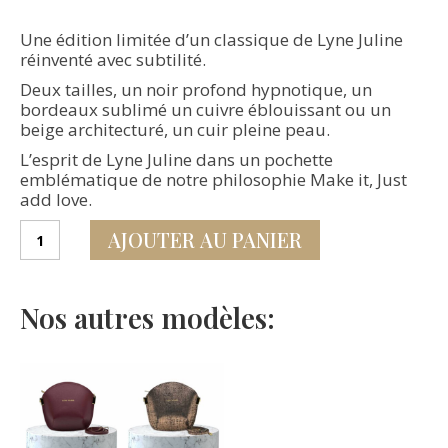
Une édition limitée d’un classique de Lyne Juline
réinventé avec subtilité.
Deux tailles, un noir profond hypnotique, un
bordeaux sublimé un cuivre éblouissant ou un
beige architecturé, un cuir pleine peau.
L’esprit de Lyne Juline dans un pochette
emblématique de notre philosophie Make it, Just
add love.
quantité
AJOUTER AU PANIER
de
Pochette
Sarah
Li
Nos autres modèles:
Ebene