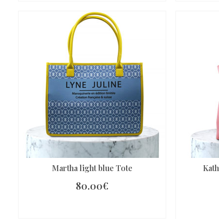
Martha light blue Tote
Kath
80.00
€
IN DEN WARENKORB
I