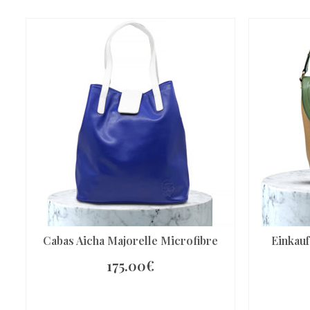
Cabas Aicha Majorelle Microfibre
Einkau
175.00
€
IN DEN WARENKORB
I