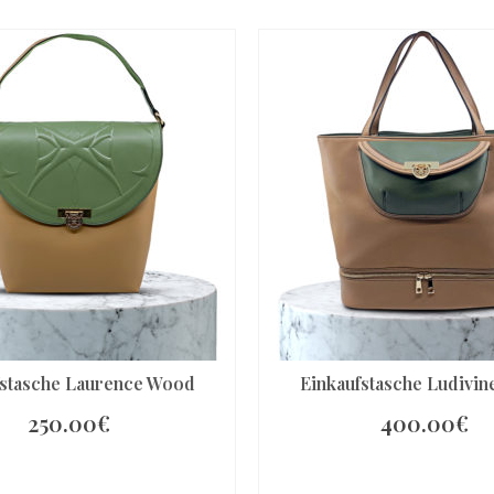
fstasche Laurence Wood
Einkaufstasche Ludivi
250.00
€
400.00
€
N DEN WARENKORB
IN DEN WARENKO