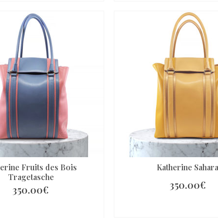
erine Fruits des Bois
Katherine Sahar
Tragetasche
350.00
€
350.00
€
IN DEN WARENKO
N DEN WARENKORB